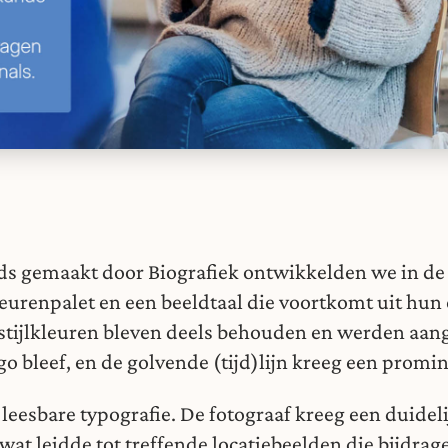
s gemaakt door Biografiek ontwikkelden we in de e
urenpalet en een beeldtaal die voortkomt uit hun 
stijlkleuren bleven deels behouden en werden aan
logo bleef, en de golvende (tijd)lijn kreeg een promi
leesbare typografie. De fotograaf kreeg een duidelij
 wat leidde tot treffende locatiebeelden die bijdrag