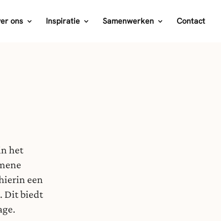
er ons
Inspiratie
Samenwerken
Contact
in het
gemene
hierin een
 Dit biedt
age.