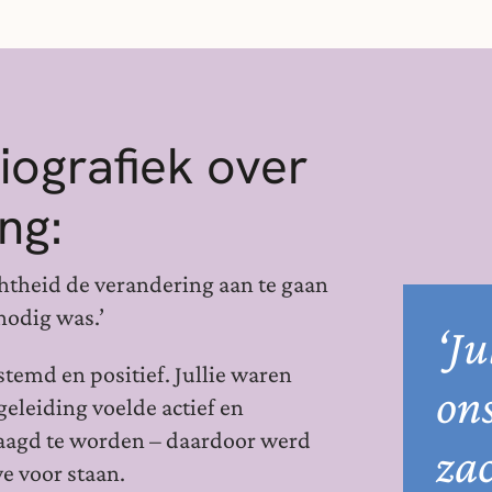
Biografiek over
ng:
chtheid de verandering aan te gaan
nodig was.’
‘Ju
emd en positief. Jullie waren
on
geleiding voelde actief en
daagd te worden – daardoor werd
za
e voor staan.