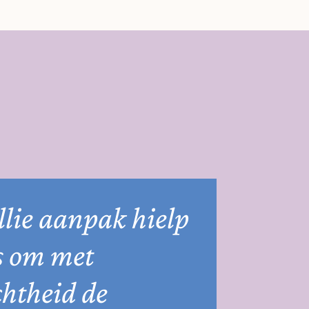
llie aanpak hielp
s om met
chtheid de